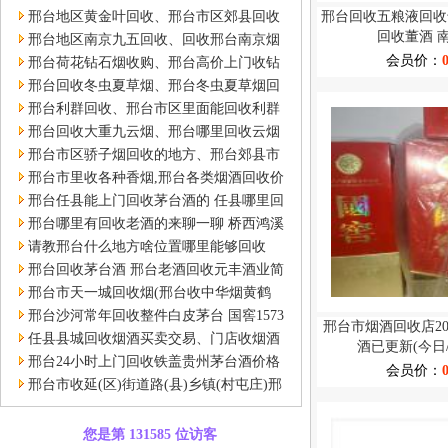
收熊猫香烟
邢台地区黄金叶回收、邢台市区郊县回收
邢台回收五粮液回收
回收董酒 
烟黄金叶
邢台地区南京九五回收、回收邢台南京烟
会员价：
九五烟回收
邢台荷花钻石烟收购、邢台高价上门收钻
石荷花烟
邢台回收冬虫夏草烟、邢台冬虫夏草烟回
收
邢台利群回收、邢台市区里面能回收利群
烟、邢台利群烟回收
邢台回收大重九云烟、邢台哪里回收云烟
大重九
邢台市区骄子烟回收的地方、邢台郊县市
区可以收烟娇子的
邢台市里收各种香烟,邢台各类烟酒回收价
格值多少钱价格高
邢台任县能上门回收茅台酒的 任县哪里回
收五粮液茅台酒
邢台哪里有回收老酒的来聊一聊 桥西鸿溪
书香园回收茅台酒各年份都要
请教邢台什么地方啥位置哪里能够回收
2020整件茅台酒
邢台回收茅台酒 邢台老酒回收元丰酒业简
介看这里
邢台市天一城回收烟(邢台收中华烟黄鹤
楼)今日回收详细价
邢台沙河常年回收整件白皮茅台 国窖1573
邢台市烟酒回收店20
的价
任县县城回收烟酒买卖交易、门店收烟酒
酒已更新(今日
吗任县回收烟酒门店
邢台24小时上门回收铁盖贵州茅台酒价格
会员价：
表信息推荐
邢台市收延(区)街道路(县)乡镇(村屯庄)邢
台小区回收名烟名酒
您是第 131585 位访客