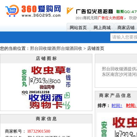
网站首页
网上商城
商家店铺
您的当前位置：
邢台回收烟酒|邢台烟酒回收
> 店铺首页
店 铺 图 标
邢台回收烟酒提供高
东区南宫沙河清河
商 家 产 品 信 息
排序：
时间↑
时间↓
商 家 信 息
商家帐号：
l8732901500