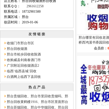
店主姓名： 邢台回收烟酒邢台收酒
联系ＱＱ：
2961612258
联系电话： 18732901500
所属区域： 邢台
创店时间： 2019-01-06
友 情 链 接
邢台哪里有回收老
桥西鸿溪书香园回
收烟门市邢台市区
份都要
会员价：
邢台回收烟酒
邢台市柏乡回收收陈酒
收购威县剑南春酒门市
广宗附近回收烟酒店2
临西‘临西县城’回收
白酒网上临西下县回收
热 点 产 品
邢台贵烟回收、邢台市里回收贵烟吗、邢
台市区里面收贵烟
邢台回收黄鹤楼1916、邢台市区里面邢台
县城里面回收1916黄鹤楼
邢台苏烟回收、邢台中华烟回收、邢台回